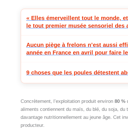
« Elles émerveillent tout le monde, et
le tout premier musée sensoriel des
Aucun piège à frelons n’est aussi eff
année en France en avril pour faire 
9 choses que les poules détestent a
Concrètement, l’exploitation produit environ
80 %
d
aliments contiennent du maïs, du blé, du soja, du 
davantage nutritionnellement au jeune âge. Cet inv
producteur.