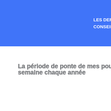
Aller
au
contenu
LES DE
CONSEI
La période de ponte de mes po
semaine chaque année