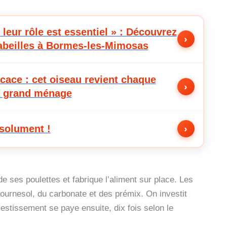
 leur rôle est essentiel » : Découvrez
›
 abeilles à Bormes-les-Mimosas
icace : cet oiseau revient chaque
›
le grand ménage
bsolument !
›
e ses poulettes et fabrique l’aliment sur place. Les
tournesol, du carbonate et des prémix. On investit
estissement se paye ensuite, dix fois selon le