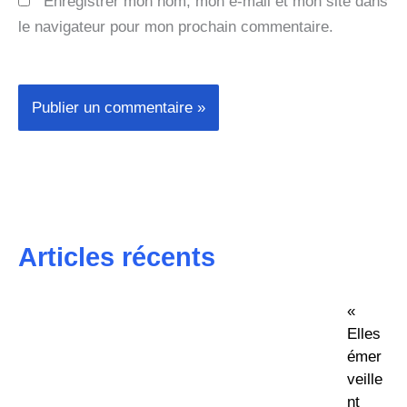
Enregistrer mon nom, mon e-mail et mon site dans
le navigateur pour mon prochain commentaire.
Articles récents
«
Elles
émer
veille
nt